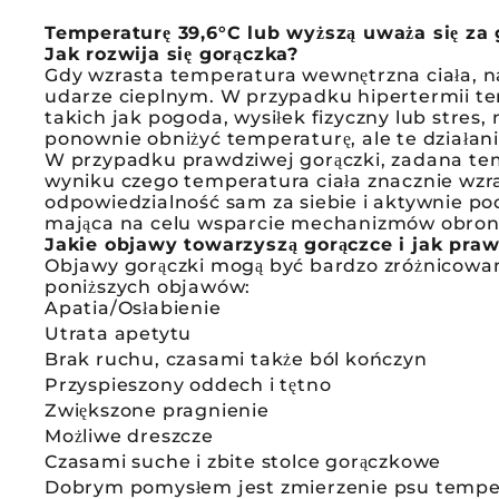
Temperaturę 39,6°C lub wyższą uważa się za 
Jak rozwija się gorączka?
Gdy wzrasta temperatura wewnętrzna ciała, na
udarze cieplnym. W przypadku hipertermii te
takich jak pogoda, wysiłek fizyczny lub stres
ponownie obniżyć temperaturę, ale te działani
W przypadku prawdziwej gorączki, zadana te
wyniku czego temperatura ciała znacznie wzra
odpowiedzialność sam za siebie i aktywnie pod
mająca na celu wsparcie mechanizmów obro
Jakie objawy towarzyszą gorączce i jak pra
Objawy gorączki mogą być bardzo zróżnicowane
poniższych objawów:
Apatia/Osłabienie
Utrata apetytu
Brak ruchu, czasami także ból kończyn
Przyspieszony oddech i tętno
Zwiększone pragnienie
Możliwe dreszcze
Czasami suche i zbite stolce gorączkowe
Dobrym pomysłem jest zmierzenie psu temper