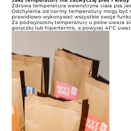
Jaką temperaturę ma zazwyczaj pies i kiedy 
Zdrowa temperatura wewnętrzna ciała psa jest
Odchylenia od normy temperatury mogą być nie
prawidłowo wykonywać wszystkie swoje funkc
Za podwyższoną temperaturę u psów uważa się 
gorączkę lub hipertermię, a powyżej 41°C uważ