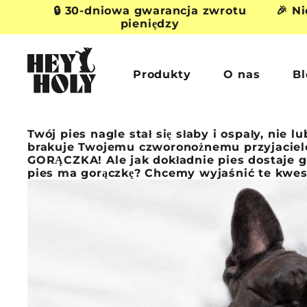
Przejdź
🔒 30-dniowa gwarancja zwrotu
🎉 N
bezpośrednio
pieniędzy
do
H
treści
E
Produkty
O nas
B
Y
H
O
Twój pies nagle stał się słaby i ospały, nie 
brakuje Twojemu czworonożnemu przyjacielo
L
GORĄCZKA! Ale jak dokładnie pies dostaje go
Y
pies ma gorączkę? Chcemy wyjaśnić te kwes