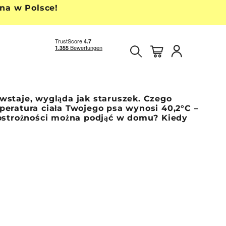
na w Polsce!
Szukaj
Koszyk zaku
Konto
y wstaje, wygląda jak staruszek. Czego
eratura ciała Twojego psa wynosi 40,2°C –
i ostrożności można podjąć w domu? Kiedy