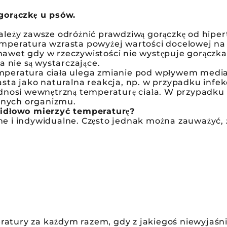
gorączkę u psów.
leży zawsze odróżnić prawdziwą gorączkę od hipert
mperatura wzrasta powyżej wartości docelowej na 
, nawet gdy w rzeczywistości nie występuje gorącz
a nie są wystarczające.
mperatura ciała ulega zmianie pod wpływem media
sta jako naturalna reakcja, np. w przypadku infe
nosi wewnętrzną temperaturę ciała. W przypadku in
nnych organizmu.
widłowo mierzyć temperaturę?
 i indywidualne. Często jednak można zauważyć, ż
atury za każdym razem, gdy z jakiegoś niewyjaśni