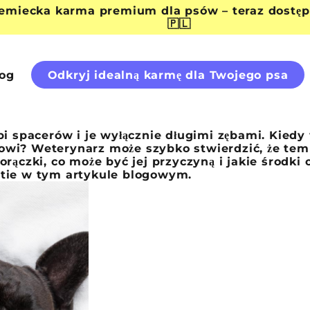
iemiecka karma premium dla psów – teraz dostęp
🇵🇱
log
Odkryj idealną karmę dla Twojego psa
lubi spacerów i je wyłącznie długimi zębami. Kied
wi? Weterynarz może szybko stwierdzić, że temp
rączki, co może być jej przyczyną i jakie środk
tie w tym artykule blogowym.