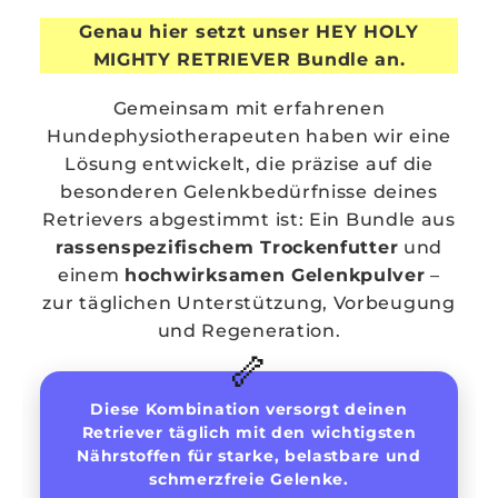
Genau hier setzt unser HEY HOLY
MIGHTY RETRIEVER Bundle an.
Gemeinsam mit erfahrenen
Hundephysiotherapeuten haben wir eine
Lösung entwickelt, die präzise auf die
besonderen Gelenkbedürfnisse deines
Retrievers abgestimmt ist: Ein Bundle aus
rassenspezifischem Trockenfutter
und
einem
hochwirksamen Gelenkpulver
–
zur täglichen Unterstützung, Vorbeugung
und Regeneration.
🦴
Diese Kombination versorgt deinen
Retriever täglich mit den wichtigsten
Nährstoffen für starke, belastbare und
schmerzfreie Gelenke.