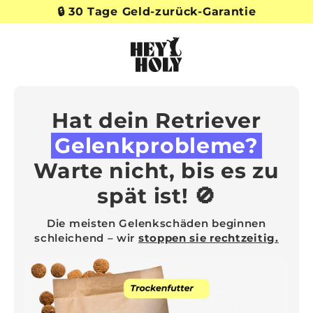
D
P
🔒 30 Tage Geld-zurück-Garantie
i
a
r
u
e
s
e
k
D
t
i
z
a
u
Hat dein Retriever
s
m
h
I
Gelenkprobleme?
o
n
w
Warte nicht, bis es zu
h
a
spät ist! 🚫
l
t
Die meisten Gelenkschäden beginnen
schleichend – wir
stoppen sie rechtzeitig.