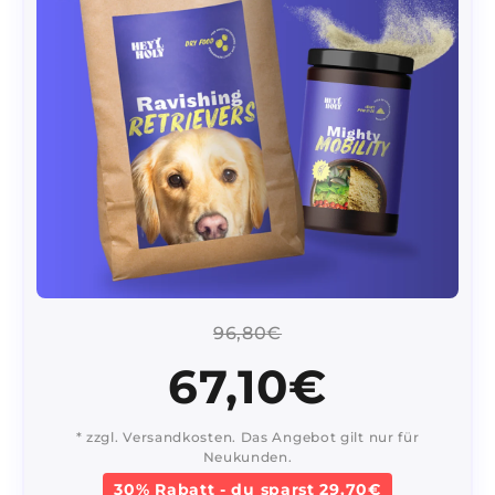
96,80€
67,10€
* zzgl. Versandkosten. Das Angebot gilt nur für
Neukunden.
30% Rabatt - du sparst 29,70€