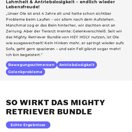
Lahmheit & Antriebslosigkeit – endlich wieder
T
Lebensfreude!
w
„Unser Ole ist erst 4 Jahre alt und hatte schon sichtbar
„
Probleme beim Laufen – vor allem nach dem Aufstehen.
T
Manchmal zog er das Bein hinterher, wir dachten erst an
e
Zerrung. Aber der Tierarzt meinte: Gelenkverschleiß. Seit wir
U
das Mighty Retriever Bundle von HEY HOLY nutzen, ist Ole
g
wie ausgewechselt! Kein Hinken mehr, er springt wieder aufs
e
Sofa, geht gern spazieren – und sein Fell glänzt sogar mehr!
b
Ich bin begeistert.“
e
Bewegungsschmerzen
Antriebslosigkeit
Gelenkprobleme
SO WIRKT DAS MIGHTY
RETRIEVER BUNDLE
Echte Ergebnisse