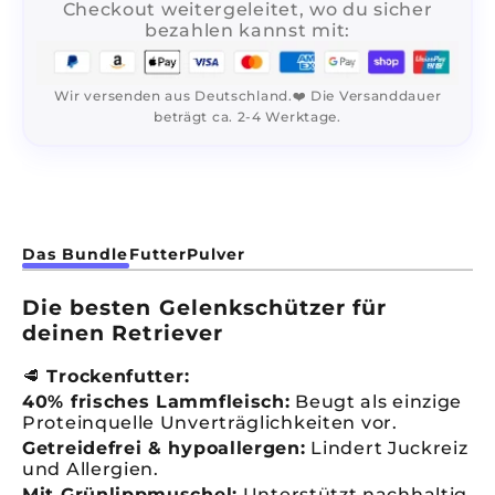
Checkout weitergeleitet, wo du sicher
bezahlen kannst mit:
Wir versenden aus Deutschland.❤️ Die Versanddauer
beträgt ca. 2-4 Werktage.
Das Bundle
Futter
Pulver
Die besten Gelenkschützer für
deinen Retriever
🥩
Trockenfutter:
40% frisches Lammfleisch:
Beugt als einzige
Proteinquelle Unverträglichkeiten vor.
Getreidefrei & hypoallergen:
Lindert Juckreiz
und Allergien.
Mit Grünlippmuschel:
Unterstützt nachhaltig