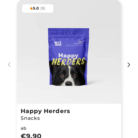
5.0
(
9
)
Happy
Herders
De
Snacks
Za
ab
ab
€9,90
€9,90
€2