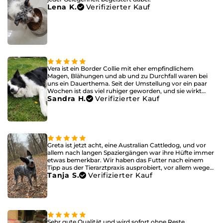
Lena K.
Verifizierter Kauf
Vera ist ein Border Collie mit eher empfindlichem
Magen, Blähungen und ab und zu Durchfall waren bei
uns ein Dauerthema. Seit der Umstellung vor ein paar
Wochen ist das viel ruhiger geworden, und sie wirkt
Sandra H.
Verifizierter Kauf
auch insgesamt zufriedener nach dem Fressen.
Greta ist jetzt acht, eine Australian Cattledog, und vor
allem nach langen Spaziergängen war ihre Hüfte immer
etwas bemerkbar. Wir haben das Futter nach einem
Tipp aus der Tierarztpraxis ausprobiert, vor allem wegen
Tanja S.
Verifizierter Kauf
der Grünlippmuschel. Die ersten Tage hat sie das
Ne
...Vollständige Bewertung anzeigen
Sehr gute Qualität und wird sofort ohne Reste