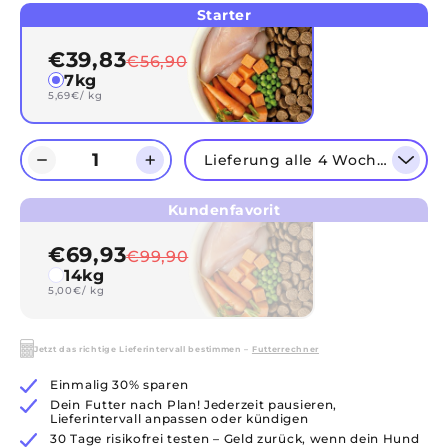
Starter
€39,83
€56,90
7kg
5,69€/ kg
Lieferung alle 4 Wochen
Kundenfavorit
€69,93
€99,90
14kg
5,00€/ kg
Jetzt das richtige Lieferintervall bestimmen –
Futterrechner
Einmalig 30% sparen
Dein Futter nach Plan! Jederzeit pausieren,
Lieferintervall anpassen oder kündigen
30 Tage risikofrei testen – Geld zurück, wenn dein Hund