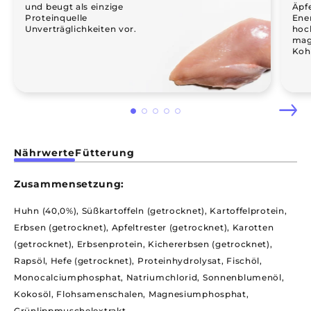
und beugt als einzige
Äpfe
Proteinquelle
Ene
Unverträglichkeiten vor.
hoc
mag
Koh
Nährwerte
Fütterung
Zusammensetzung:
Huhn (40,0%), Süßkartoffeln (getrocknet), Kartoffelprotein,
Erbsen (getrocknet), Apfeltrester (getrocknet), Karotten
(getrocknet), Erbsenprotein, Kichererbsen (getrocknet),
Rapsöl, Hefe (getrocknet), Proteinhydrolysat, Fischöl,
Monocalciumphosphat, Natriumchlorid, Sonnenblumenöl,
Kokosöl, Flohsamenschalen, Magnesiumphosphat,
Grünlippmuschelextrakt