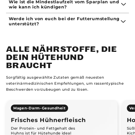
Wie ist die Mindestlaufzeit vom Sparplan und
wie kann ich kündigen?
Werde ich von euch bei der Futterumstellung
unterstützt?
ALLE NÄHRSTOFFE, DIE
DEIN HÜTEHUND
BRAUCHT
Sorgfältig ausgewählte Zutaten gemäß neuesten
veterinärmedizinischen Empfehlungen, um rassentypische
Beschwerden vorzubeugen und zu lösen.
Magen-Darm-Gesundheit
Ve
Frisches Hühnerfleisch
Ho
Der Protein- und Fettgehalt des
Süßk
Huhns ist für Hütehunde ideal
Kic