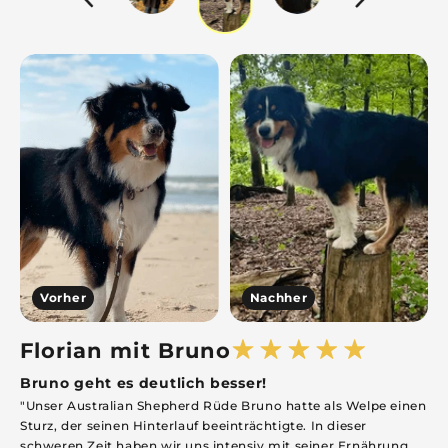
Vorher
Nachher
Florian mit Bruno
Bruno geht es deutlich besser!
T
"Unser Australian Shepherd Rüde Bruno hatte als Welpe einen
"
Sturz, der seinen Hinterlauf beeinträchtigte. In dieser
s
schweren Zeit haben wir uns intensiv mit seiner Ernährung
h