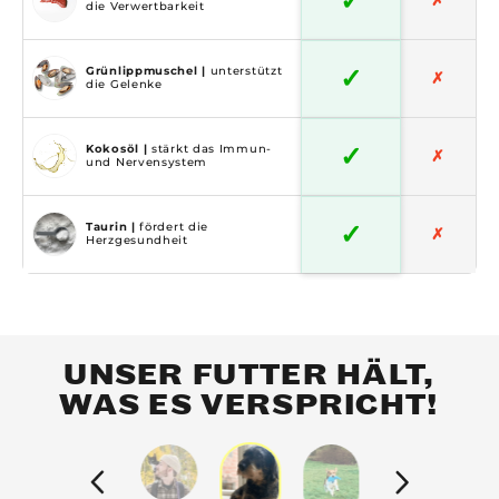
✓
✗
die Verwertbarkeit
✓
Grünlippmuschel |
unterstützt
✗
die Gelenke
✓
Kokosöl |
stärkt das Immun-
✗
und Nervensystem
✓
Taurin |
fördert die
✗
Herzgesundheit
UNSER FUTTER HÄLT,
WAS ES VERSPRICHT!