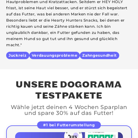
Hautproblemen und Kratzattacken. Seitdem er HEY HOLY
n
frisst, ist seine Haut viel besser, und er stürzt sich begeistert
w
auf das Futter, was bei anderen Marken nie der Fall war.
w
Besonders liebt er die Hearty Hunters Snacks, bei denen er
u
richtig kauen und seine Zähne stärken kann. Ich bin
H
unglaublich dankbar, ein Futter gefunden zu haben, das
meinem Hund so gut tut und ihn gesund und glücklich
macht."
Juckreiz
Verdauungsprobleme
Zahngesundheit
UNSERE DOGORAMA
TESTPAKETE
Wähle jetzt deinen 4 Wochen Sparplan
und spare 30% auf das Futter!
#1 bei Futterumstellung