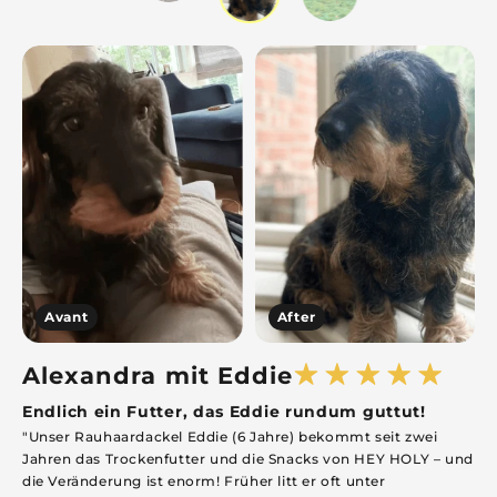
Avant
After
Alexandra mit Eddie
Endlich ein Futter, das Eddie rundum guttut!
E
"Unser Rauhaardackel Eddie (6 Jahre) bekommt seit zwei
"
Jahren das Trockenfutter und die Snacks von HEY HOLY – und
v
die Veränderung ist enorm! Früher litt er oft unter
a