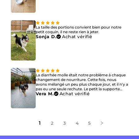
La taille des portions convient bien pour notre
petit coquin, il ne reste rien à jeter.
Sonja D.
Achat vérifié
La diarrhée molle était notre problème à chaque
changement de nourriture. Cette fois, nous
avons mélangé un peu plus chaque jour, et il n'y a
pas eu une seule rechute. Le petit la supporte
Vera M.
Achat vérifié
vraiment bien.
1
2
3
4
5