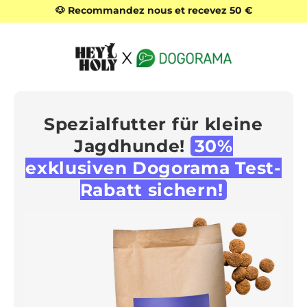
Passer
🐶 Recommandez nous et recevez 50 €
Diaporama
au
Pause
contenu
Spezialfutter für kleine
Jagdhunde!
30%
exklusiven Dogorama Test-
Rabatt sichern!