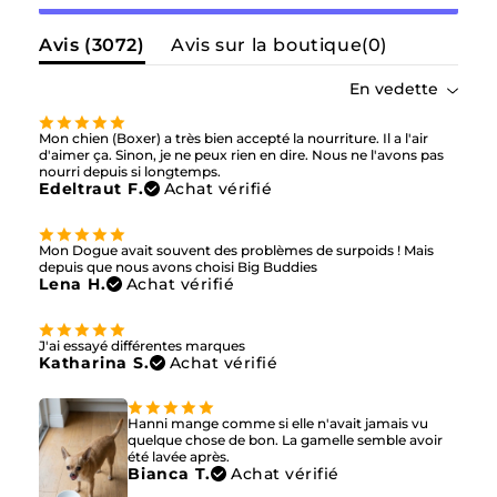
Avis (
3072
)
Avis sur la boutique(
0
)
En vedette
Mon chien (Boxer) a très bien accepté la nourriture. Il a l'air
d'aimer ça. Sinon, je ne peux rien en dire. Nous ne l'avons pas
nourri depuis si longtemps.
Edeltraut F.
Achat vérifié
Mon Dogue avait souvent des problèmes de surpoids ! Mais
depuis que nous avons choisi Big Buddies
Lena H.
Achat vérifié
J'ai essayé différentes marques
Katharina S.
Achat vérifié
Hanni mange comme si elle n'avait jamais vu
quelque chose de bon. La gamelle semble avoir
été lavée après.
Bianca T.
Achat vérifié